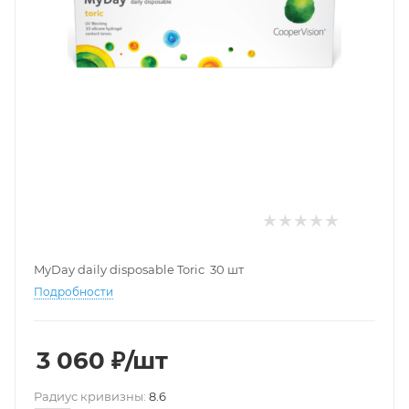
MyDay daily disposable Toric 30 шт
Подробности
3 060
₽
/шт
Pадиус кривизны:
8.6