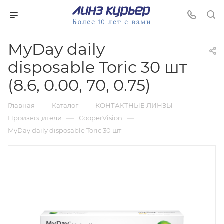
MyDay daily
disposable Toric 30 шт
(8.6, 0.00, 70, 0.75)
—
—
—
Главная
Каталог
КОНТАКТНЫЕ ЛИНЗЫ
—
—
Производители
CooperVision
MyDay daily disposable Toric 30 шт