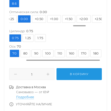
8.6
Оптическая сила:
0.00
-0.25
0.00
+0.50
+1.00
+1.50
+2.00
+2.50
Цилиндр:
0.75
0.75
1.25
1.75
Ось:
70
20
70
80
90
100
110
160
170
180
В КОРЗИНУ
Доставка в
Москва
Самовывоз
—
от 69 ₽
Подробнее
УТОЧНЯЙТЕ НАЛИЧИЕ