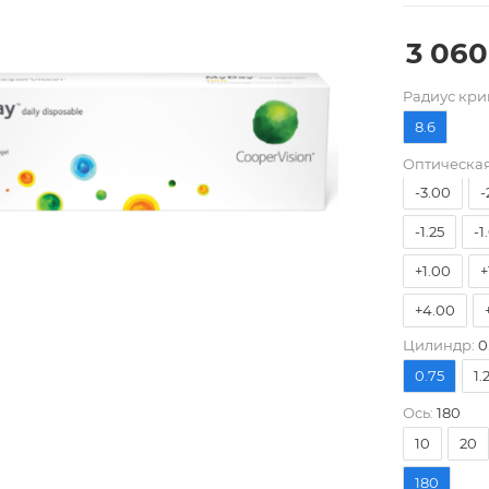
3 060
-10.00
Pадиус кри
-7.00
-
8.6
-4.75
-
Оптическая
-3.00
-
-1.25
-1
+1.00
+
+4.00
Цилиндр:
0
0.75
1.
Ось:
180
10
20
180