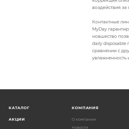
коррекции близо
воздействия за 
Контактные лин
MyDay гарантиру
новшество позв
daily disposabl
сравнении с др
увлажненность 
КАТАЛОГ
КОМПАНИЯ
АКЦИИ
О компании
Новости