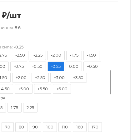
₽
/шт
-9.50
-9.00
-8.50
-8.00
-7.50
визны:
8.6
6.50
-6.00
-5.75
-5.50
-5.25
-5.00
4.50
-4.25
-4.00
-3.75
-3.50
-3.25
 сила:
-0.25
2.75
-2.50
-2.25
-2.00
-1.75
-1.50
.00
-0.75
-0.50
-0.25
0.00
+0.50
1.50
+2.00
+2.50
+3.00
+3.50
+4.50
+5.00
+5.50
+6.00
.75
25
1.75
2.25
70
80
90
100
110
160
170