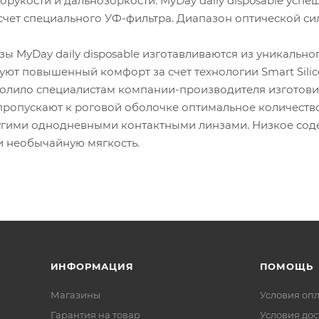
рукости и дальнозоркости. MyDay daily disposable усп
счет специального УФ-фильтра. Диапазон оптической сил
зы MyDay daily disposable изготавливаются из уникальн
ют повышенный комфорт за счет технологии Smart Silic
олило специалистам компании-производителя изготови
e пропускают к роговой оболочке оптимальное количест
угими однодневными контактными линзами. Низкое со
и необычайную мягкость.
ИНФОРМАЦИЯ
ПОМОЩЬ
Магазины
Условия оп
Гарантия на товар
Условия дос