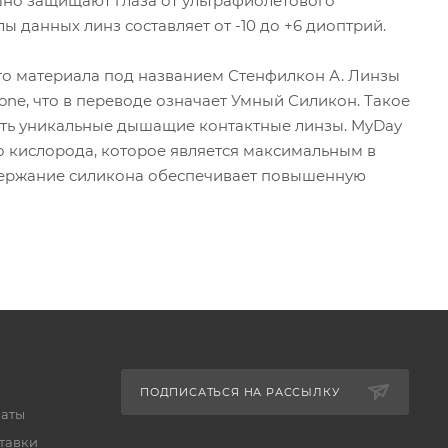
ешно защищают глаза от ультрафиолетового
ы данных линз составляет от -10 до +6 диоптрий.
ого материала под названием Стенфилкон А. Линзы
one, что в переводе означает Умный Силикон. Такое
ть уникальные дышащие контактные линзы. MyDay
во кислорода, которое является максимальным в
держание силикона обеспечивает повышенную
ПОДПИСАТЬСЯ НА РАССЫЛКУ
латы
тавки