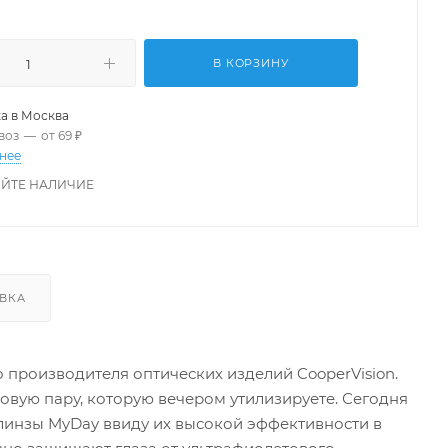
В КОРЗИНУ
а в
Москва
воз
—
от 69 ₽
нее
ЙТЕ НАЛИЧИЕ
ВКА
о производителя оптических изделий CooperVision.
новую пару, которую вечером утилизируете. Сегодня
линзы MyDay ввиду их высокой эффективности в