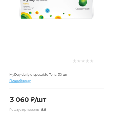
MyDay daily disposable Toric 30 шт
Подробности
3 060
₽
/шт
Pадиус кривизны:
8.6