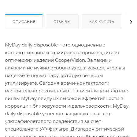
ОПИСАНИЕ
ОТЗЫВЫ
КАК КУПИТЬ
О
MyDay daily disposable – это однодневные
контактные линзы от мирового производителя
оптических изделий CooperVision. За такими
линзами не нужно особого ухода: каждое утро вы
надеваете новую пару, которую вечером
утилизируете. Сегодня врачи-контактологи
настоятельно рекомендуют пациентам контактные
линзы MyDay ввиду их высокой эффективности в
коррекции близорукости и дальнозоркости. MyDay
daily disposable успешно защищают глаза от
ультрафиолетового воздействия за счет
специального УФ-фильтра. Диапазон оптической
силы данных линз составляет от -10 до +6 диоптрий.