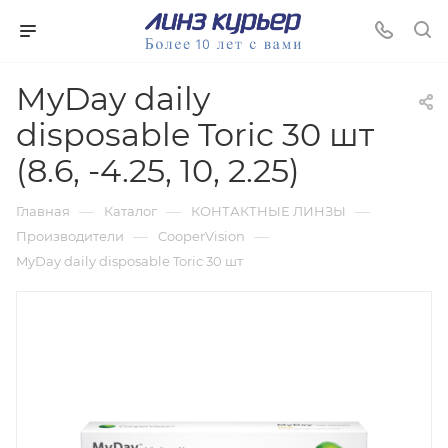
MyDay daily
disposable Toric 30 шт
(8.6, -4.25, 10, 2.25)
—
—
—
Главная
Каталог
КОНТАКТНЫЕ ЛИНЗЫ
—
—
Производители
CooperVision
MyDay daily disposable Toric 30 шт