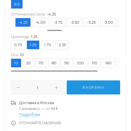
8.6
Оптическая сила:
-4.25
-4.50
-4.25
-4.00
-3.75
-3.50
-3.25
-3.00
-2.75
Цилиндр:
1.25
0.75
1.25
1.75
2.25
Ось:
10
10
20
70
80
90
100
110
160
170
В КОРЗИНУ
Доставка в
Москва
Самовывоз
—
от 69 ₽
Подробнее
УТОЧНЯЙТЕ НАЛИЧИЕ