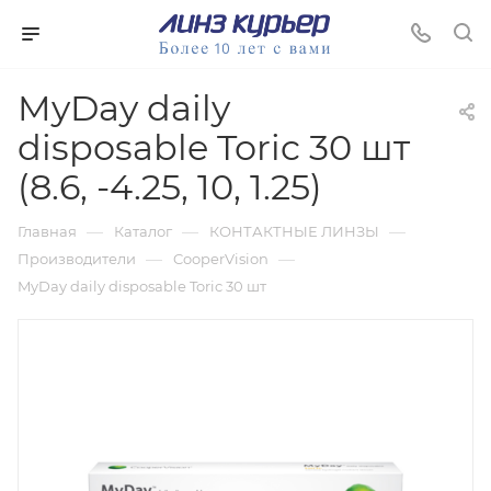
MyDay daily
disposable Toric 30 шт
(8.6, -4.25, 10, 1.25)
—
—
—
Главная
Каталог
КОНТАКТНЫЕ ЛИНЗЫ
—
—
Производители
CooperVision
MyDay daily disposable Toric 30 шт