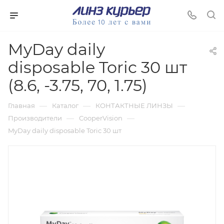
MyDay daily
disposable Toric 30 шт
(8.6, -3.75, 70, 1.75)
—
—
—
Главная
Каталог
КОНТАКТНЫЕ ЛИНЗЫ
—
—
Производители
CooperVision
MyDay daily disposable Toric 30 шт