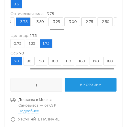
8.6
Оптическая сила:
-3.75
-4.00
-3.75
-3.50
-3.25
-3.00
-2.75
-2.50
-2.25
Цилиндр:
1.75
0.75
1.25
1.75
Ось:
70
20
70
80
90
100
110
160
170
180
В КОРЗИНУ
Доставка в
Москва
Самовывоз
—
от 69 ₽
Подробнее
УТОЧНЯЙТЕ НАЛИЧИЕ