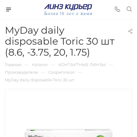
MyDay daily
disposable Toric 30 шт
(8.6, -3.75, 20, 1.75)
—
—
—
Главная
Каталог
КОНТАКТНЫЕ ЛИНЗЫ
—
—
Производители
CooperVision
MyDay daily disposable Toric 30 шт