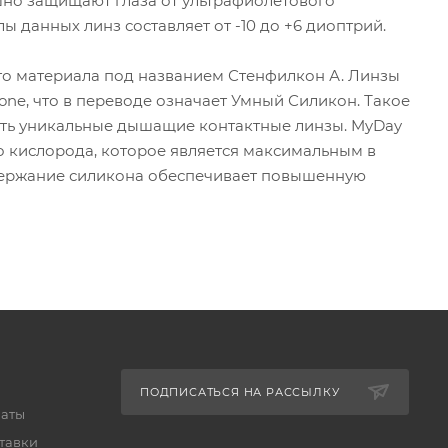
ешно защищают глаза от ультрафиолетового
ы данных линз составляет от -10 до +6 диоптрий.
ого материала под названием Стенфилкон А. Линзы
one, что в переводе означает Умный Силикон. Такое
ть уникальные дышащие контактные линзы. MyDay
во кислорода, которое является максимальным в
держание силикона обеспечивает повышенную
ПОДПИСАТЬСЯ НА РАССЫЛКУ
латы
тавки