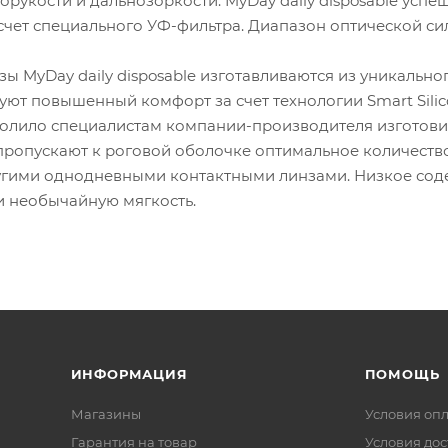
рукости и дальнозоркости. MyDay daily disposable усп
счет специального УФ-фильтра. Диапазон оптической сил
зы MyDay daily disposable изготавливаются из уникальн
ют повышенный комфорт за счет технологии Smart Silic
олило специалистам компании-производителя изготови
e пропускают к роговой оболочке оптимальное количест
угими однодневными контактными линзами. Низкое со
и необычайную мягкость.
ИНФОРМАЦИЯ
ПОМОЩЬ
Магазины
Условия оп
Гарантия на товар
Условия дос