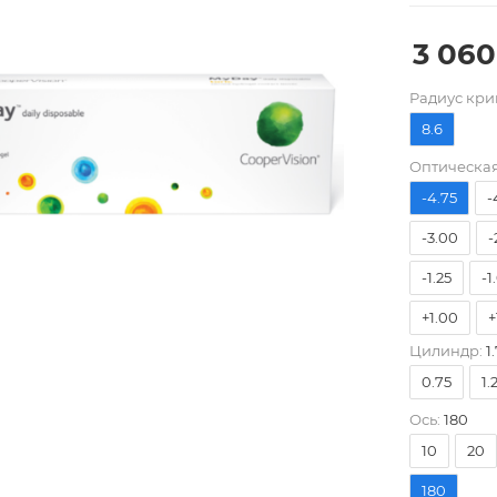
3 060
Pадиус кри
-10.00
8.6
-7.00
-
Оптическая
-4.75
-
-3.00
-
-1.25
-1
+1.00
+
Цилиндр:
1.
+4.00
0.75
1.
Ось:
180
10
20
180