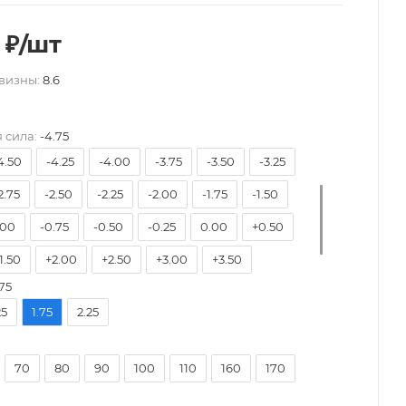
₽
/шт
визны:
8.6
-9.50
-9.00
-8.50
-8.00
-7.50
6.50
-6.00
-5.75
-5.50
-5.25
-5.00
 сила:
-4.75
4.50
-4.25
-4.00
-3.75
-3.50
-3.25
2.75
-2.50
-2.25
-2.00
-1.75
-1.50
.00
-0.75
-0.50
-0.25
0.00
+0.50
1.50
+2.00
+2.50
+3.00
+3.50
75
+4.50
+5.00
+5.50
+6.00
25
1.75
2.25
70
80
90
100
110
160
170