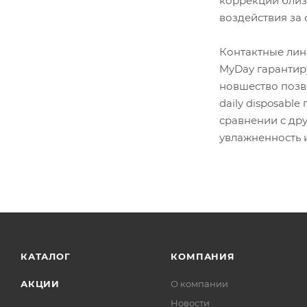
коррекции близо
воздействия за 
Контактные лин
MyDay гарантиру
новшество позв
daily disposabl
сравнении с др
увлажненность 
КАТАЛОГ
КОМПАНИЯ
АКЦИИ
О компании
Новости