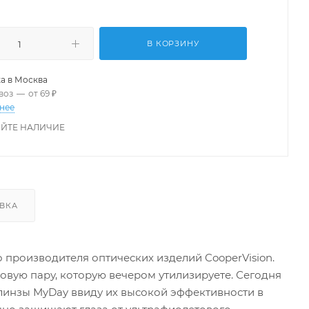
В КОРЗИНУ
а в
Москва
воз
—
от 69 ₽
нее
ЙТЕ НАЛИЧИЕ
ВКА
о производителя оптических изделий CooperVision.
новую пару, которую вечером утилизируете. Сегодня
линзы MyDay ввиду их высокой эффективности в