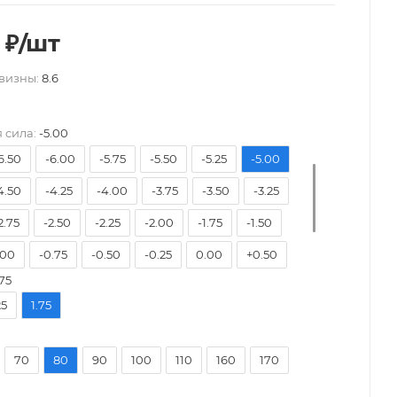
₽
/шт
визны:
8.6
-9.50
-9.00
-8.50
-8.00
-7.50
 сила:
-5.00
6.50
-6.00
-5.75
-5.50
-5.25
-5.00
4.50
-4.25
-4.00
-3.75
-3.50
-3.25
2.75
-2.50
-2.25
-2.00
-1.75
-1.50
.00
-0.75
-0.50
-0.25
0.00
+0.50
75
1.50
+2.00
+2.50
+3.00
+3.50
25
1.75
+4.50
+5.00
+5.50
+6.00
70
80
90
100
110
160
170