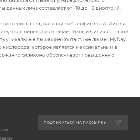
ешно защищают глаза от ультрафиолетового
ы данных линз составляет от -10 до +6 диоптрий.
ого материала под названием Стенфилкон А. Линзы
one, что в переводе означает Умный Силикон. Такое
ть уникальные дышащие контактные линзы. MyDay
во кислорода, которое является максимальным в
держание силикона обеспечивает повышенную
ПОДПИСАТЬСЯ НА РАССЫЛКУ
латы
тавки