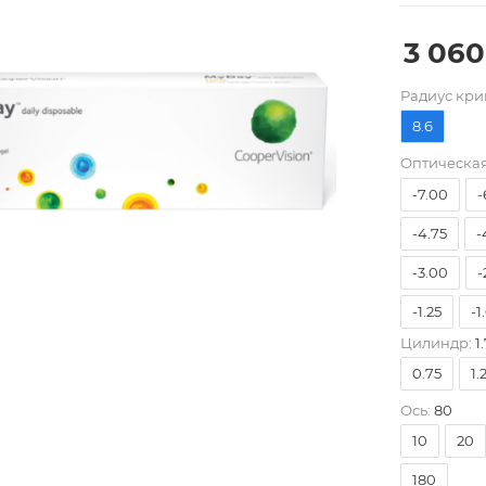
3 060
Pадиус кри
8.6
-10.00
Оптическая
-7.00
-
-4.75
-
-3.00
-
-1.25
-1
Цилиндр:
1.
+1.00
+
0.75
1.
+4.00
Ось:
80
10
20
180