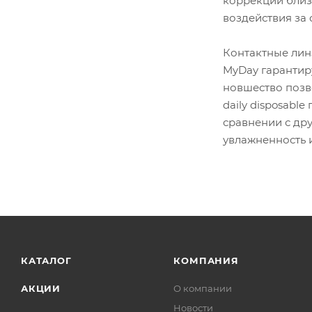
коррекции близо
воздействия за 
Контактные лин
MyDay гарантиру
новшество позв
daily disposabl
сравнении с др
увлажненность 
КАТАЛОГ
КОМПАНИЯ
АКЦИИ
О компании
Новости