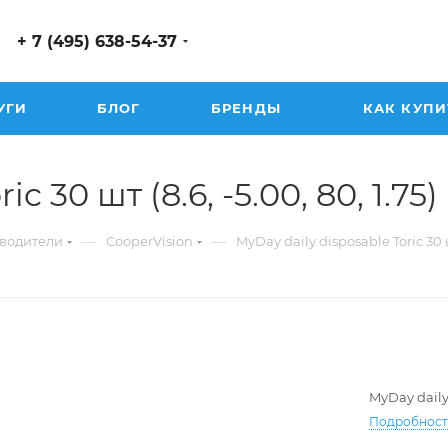
+ 7 (495) 638-54-37
УГИ
БЛОГ
БРЕНДЫ
КАК КУПИ
c 30 шт (8.6, -5.00, 80, 1.75)
—
—
водители
CooperVision
MyDay daily disposable Toric 30
MyDay daily
Подробнос