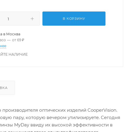
В КОРЗИНУ
а в
Москва
воз
—
от 69 ₽
нее
ЙТЕ НАЛИЧИЕ
ВКА
о производителя оптических изделий CooperVision.
новую пару, которую вечером утилизируете. Сегодня
линзы MyDay ввиду их высокой эффективности в