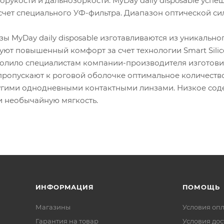
рукости и дальнозоркости. MyDay daily disposable усп
счет специального УФ-фильтра. Диапазон оптической сил
зы MyDay daily disposable изготавливаются из уникальн
ют повышенный комфорт за счет технологии Smart Silic
олило специалистам компании-производителя изготови
e пропускают к роговой оболочке оптимальное количест
угими однодневными контактными линзами. Низкое со
и необычайную мягкость.
ИНФОРМАЦИЯ
ПОМОЩЬ
Магазины
Условия оп
Гарантия на товар
Условия дос