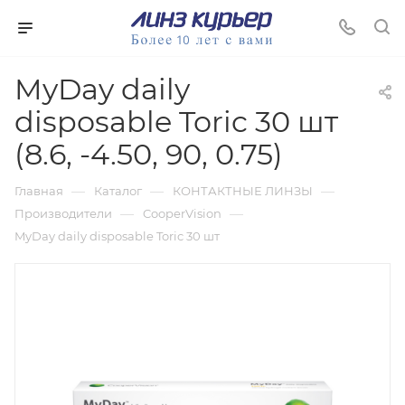
MyDay daily
disposable Toric 30 шт
(8.6, -4.50, 90, 0.75)
—
—
—
Главная
Каталог
КОНТАКТНЫЕ ЛИНЗЫ
—
—
Производители
CooperVision
MyDay daily disposable Toric 30 шт