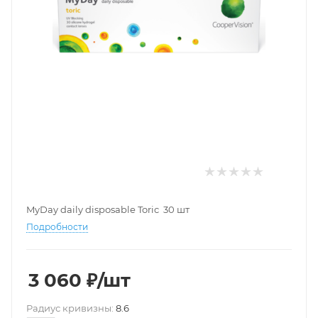
MyDay daily disposable Toric 30 шт
Подробности
3 060
₽
/шт
Pадиус кривизны:
8.6