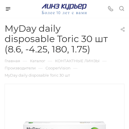
MyDay daily
disposable Toric 30 шт
(8.6, -4.25, 180, 1.75)
—
—
—
Главная
Каталог
КОНТАКТНЫЕ ЛИНЗЫ
—
—
Производители
CooperVision
MyDay daily disposable Toric 30 шт