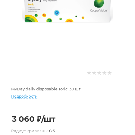
MyDay daily disposable Toric 30 шт
Подробности
3 060
₽
/шт
Pадиус кривизны:
8.6