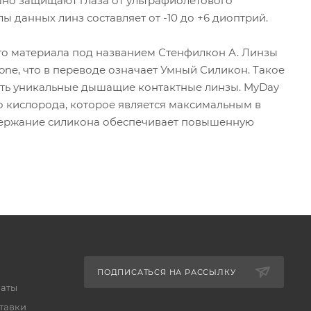
ешно защищают глаза от ультрафиолетового
ы данных линз составляет от -10 до +6 диоптрий.
ого материала под названием Стенфилкон А. Линзы
one, что в переводе означает Умный Силикон. Такое
ть уникальные дышащие контактные линзы. MyDay
во кислорода, которое является максимальным в
держание силикона обеспечивает повышенную
ПОДПИСАТЬСЯ НА РАССЫЛКУ
латы
тавки