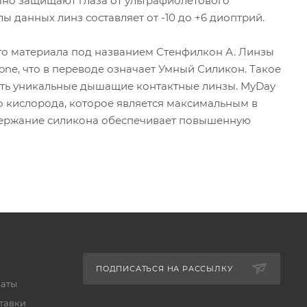
ешно защищают глаза от ультрафиолетового
ы данных линз составляет от -10 до +6 диоптрий.
ого материала под названием Стенфилкон А. Линзы
one, что в переводе означает Умный Силикон. Такое
ть уникальные дышащие контактные линзы. MyDay
во кислорода, которое является максимальным в
держание силикона обеспечивает повышенную
ПОДПИСАТЬСЯ НА РАССЫЛКУ
латы
тавки