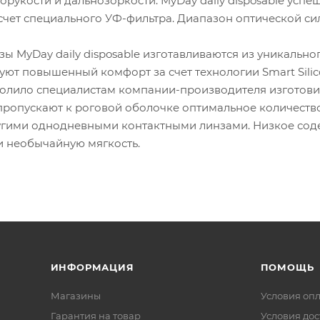
рукости и дальнозоркости. MyDay daily disposable усп
счет специального УФ-фильтра. Диапазон оптической сил
зы MyDay daily disposable изготавливаются из уникальн
ют повышенный комфорт за счет технологии Smart Silic
олило специалистам компании-производителя изготови
e пропускают к роговой оболочке оптимальное количест
угими однодневными контактными линзами. Низкое со
и необычайную мягкость.
ИНФОРМАЦИЯ
ПОМОЩЬ
Магазины
Условия оп
Гарантия на товар
Условия дос