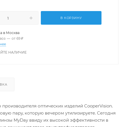
В КОРЗИНУ
а в
Москва
воз
—
от 69 ₽
нее
ЙТЕ НАЛИЧИЕ
ВКА
о производителя оптических изделий CooperVision.
новую пару, которую вечером утилизируете. Сегодня
линзы MyDay ввиду их высокой эффективности в