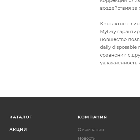
коррекции близо
воздействия за 
Контактные лин
MyDay гарантиру
новшество позв
daily disposabl
сравнении с др
увлажненность 
КАТАЛОГ
КОМПАНИЯ
АКЦИИ
О компании
Новости