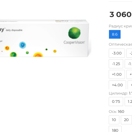
3 060
-10.00
Pадиус кри
-7.00
-
8.6
-4.75
-
Оптическая
-3.00
-
-1.25
-1
+1.00
+
+4.00
Цилиндр:
1.
0.75
1.
Ось:
160
10
20
180