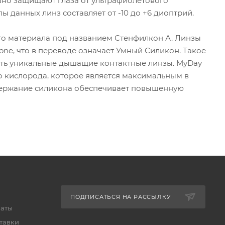
ешно защищают глаза от ультрафиолетового
ы данных линз составляет от -10 до +6 диоптрий.
ого материала под названием Стенфилкон А. Линзы
one, что в переводе означает Умный Силикон. Такое
ть уникальные дышащие контактные линзы. MyDay
во кислорода, которое является максимальным в
держание силикона обеспечивает повышенную
ПОДПИСАТЬСЯ НА РАССЫЛКУ
латы
тавки