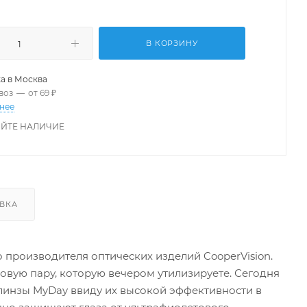
В КОРЗИНУ
а в
Москва
воз
—
от 69 ₽
нее
ЙТЕ НАЛИЧИЕ
ВКА
о производителя оптических изделий CooperVision.
новую пару, которую вечером утилизируете. Сегодня
линзы MyDay ввиду их высокой эффективности в