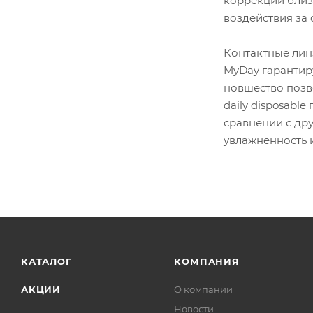
коррекции близо
воздействия за 
Контактные лин
MyDay гарантиру
новшество позв
daily disposabl
сравнении с др
увлажненность 
КАТАЛОГ
КОМПАНИЯ
АКЦИИ
О компании
Новости