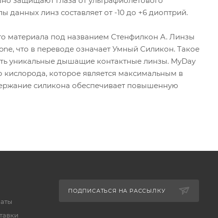
ешно защищают глаза от ультрафиолетового
ы данных линз составляет от -10 до +6 диоптрий.
ого материала под названием Стенфилкон А. Линзы
one, что в переводе означает Умный Силикон. Такое
ть уникальные дышащие контактные линзы. MyDay
во кислорода, которое является максимальным в
держание силикона обеспечивает повышенную
ПОДПИСАТЬСЯ НА РАССЫЛКУ
латы
тавки