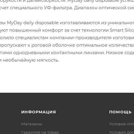
рукости и дальнозоркости. MyDay daily disposable усп
счет специального УФ-фильтра. Диапазон оптической сил
зы MyDay daily disposable изготавливаются из уникальн
ют повышенный комфорт за счет технологии Smart Silic
олило специалистам компании-производителя изготови
e пропускают к роговой оболочке оптимальное количест
угими однодневными контактными линзами. Низкое со
и необычайную мягкость.
ИНФОРМАЦИЯ
ПОМОЩЬ
Магазины
Условия оп
Гарантия на товар
Условия дос