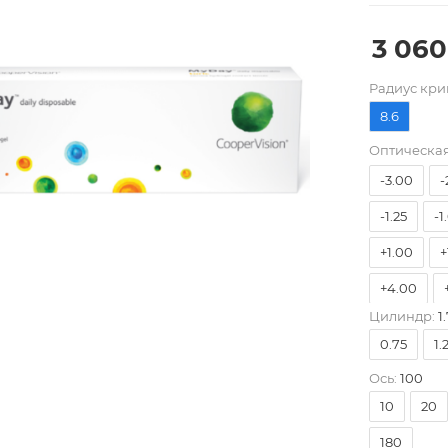
3 060
-10.00
Pадиус кри
-7.00
-
8.6
-4.75
-
Оптическая
-3.00
-
-1.25
-1
+1.00
+
+4.00
Цилиндр:
1.
0.75
1.
Ось:
100
10
20
180