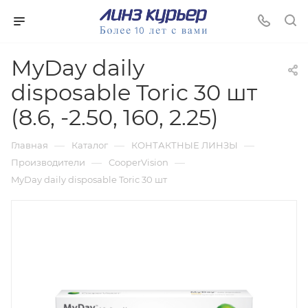
MyDay daily
disposable Toric 30 шт
(8.6, -2.50, 160, 2.25)
—
—
—
Главная
Каталог
КОНТАКТНЫЕ ЛИНЗЫ
—
—
Производители
CooperVision
MyDay daily disposable Toric 30 шт