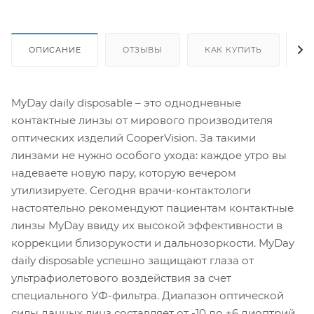
ОПИСАНИЕ
ОТЗЫВЫ
КАК КУПИТЬ
О
MyDay daily disposable – это однодневные
контактные линзы от мирового производителя
оптических изделий CooperVision. За такими
линзами не нужно особого ухода: каждое утро вы
надеваете новую пару, которую вечером
утилизируете. Сегодня врачи-контактологи
настоятельно рекомендуют пациентам контактные
линзы MyDay ввиду их высокой эффективности в
коррекции близорукости и дальнозоркости. MyDay
daily disposable успешно защищают глаза от
ультрафиолетового воздействия за счет
специального УФ-фильтра. Диапазон оптической
силы данных линз составляет от -10 до +6 диоптрий.