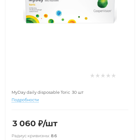
MyDay daily disposable Toric 30 шт
Подробности
3 060
₽
/шт
Pадиус кривизны:
8.6