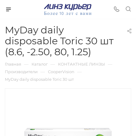
MyDay daily
disposable Toric 30 шт
(8.6, -2.50, 80, 1.25)
—
—
—
Главная
Каталог
КОНТАКТНЫЕ ЛИНЗЫ
—
—
Производители
CooperVision
MyDay daily disposable Toric 30 шт