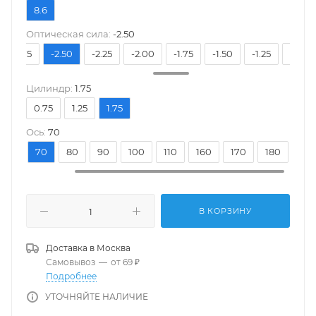
8.6
Оптическая сила:
-2.50
-2.75
-2.50
-2.25
-2.00
-1.75
-1.50
-1.25
-1.00
Цилиндр:
1.75
0.75
1.25
1.75
Ось:
70
20
70
80
90
100
110
160
170
180
В КОРЗИНУ
Доставка в
Москва
Самовывоз
—
от 69 ₽
Подробнее
УТОЧНЯЙТЕ НАЛИЧИЕ