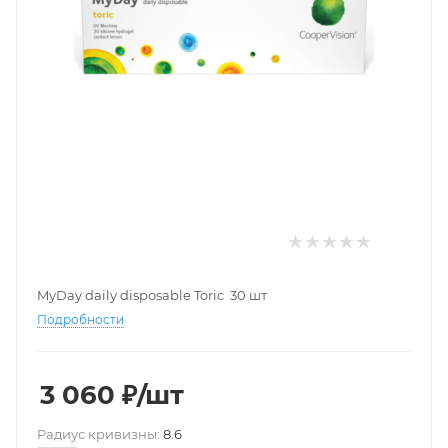
MyDay daily disposable Toric 30 шт
Подробности
3 060
₽
/шт
Pадиус кривизны:
8.6