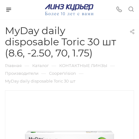
MyDay daily
disposable Toric 30 шт
(8.6, -2.50, 70, 1.75)
—
—
—
Главная
Каталог
КОНТАКТНЫЕ ЛИНЗЫ
—
—
Производители
CooperVision
MyDay daily disposable Toric 30 шт