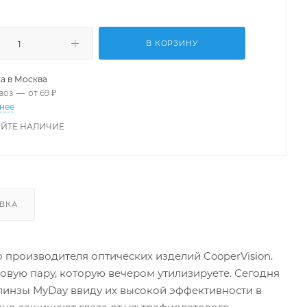
В КОРЗИНУ
а в
Москва
воз
—
от 69 ₽
нее
ЙТЕ НАЛИЧИЕ
ВКА
о производителя оптических изделий CooperVision.
новую пару, которую вечером утилизируете. Сегодня
линзы MyDay ввиду их высокой эффективности в