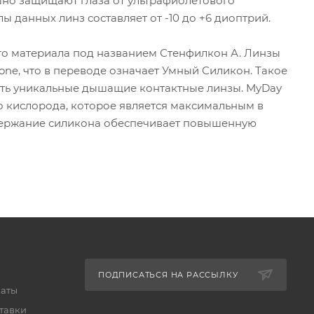
ешно защищают глаза от ультрафиолетового
ы данных линз составляет от -10 до +6 диоптрий.
ого материала под названием Стенфилкон А. Линзы
one, что в переводе означает Умный Силикон. Такое
ть уникальные дышащие контактные линзы. MyDay
во кислорода, которое является максимальным в
держание силикона обеспечивает повышенную
ПОДПИСАТЬСЯ НА РАССЫЛКУ
латы
тавки