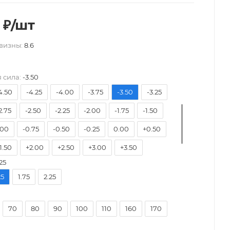
₽
/шт
визны:
8.6
-9.50
-9.00
-8.50
-8.00
-7.50
6.50
-6.00
-5.75
-5.50
-5.25
-5.00
 сила:
-3.50
4.50
-4.25
-4.00
-3.75
-3.50
-3.25
2.75
-2.50
-2.25
-2.00
-1.75
-1.50
.00
-0.75
-0.50
-0.25
0.00
+0.50
1.50
+2.00
+2.50
+3.00
+3.50
25
+4.50
+5.00
+5.50
+6.00
25
1.75
2.25
70
80
90
100
110
160
170