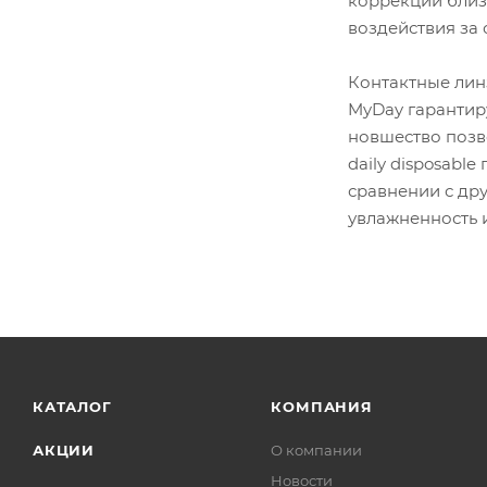
коррекции близо
воздействия за 
Контактные лин
MyDay гарантиру
новшество позв
daily disposabl
сравнении с др
увлажненность 
КАТАЛОГ
КОМПАНИЯ
АКЦИИ
О компании
Новости