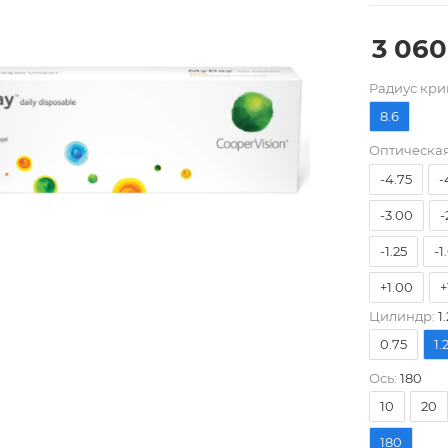
3 060
Pадиус кри
-10.00
8.6
-7.00
-
Оптическая
-4.75
-
-3.00
-
-1.25
-1
+1.00
+
Цилиндр:
1.
+4.00
0.75
1.
Ось:
180
10
20
180