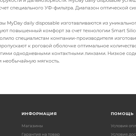
рукости и дальнозоркости. MyDay daily disposable усп
счет специального УФ-фильтра. Диапазон оптической сил
зы MyDay daily disposable изготавливаются из уникальн
ют повышенный комфорт за счет технологии Smart Silic
олило специалистам компании-производителя изготови
e пропускают к роговой оболочке оптимальное количест
угими однодневными контактными линзами. Низкое со
и необычайную мягкость.
ИНФОРМАЦИЯ
ПОМОЩЬ
Магазины
Условия оп
Гарантия на товар
Условия дос