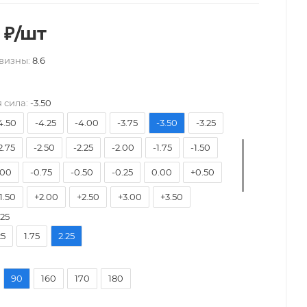
₽
/шт
визны:
8.6
-9.50
-9.00
-8.50
-8.00
-7.50
6.50
-6.00
-5.75
-5.50
-5.25
-5.00
 сила:
-3.50
4.50
-4.25
-4.00
-3.75
-3.50
-3.25
2.75
-2.50
-2.25
-2.00
-1.75
-1.50
.00
-0.75
-0.50
-0.25
0.00
+0.50
1.50
+2.00
+2.50
+3.00
+3.50
.25
+4.50
+5.00
+5.50
+6.00
25
1.75
2.25
90
160
170
180