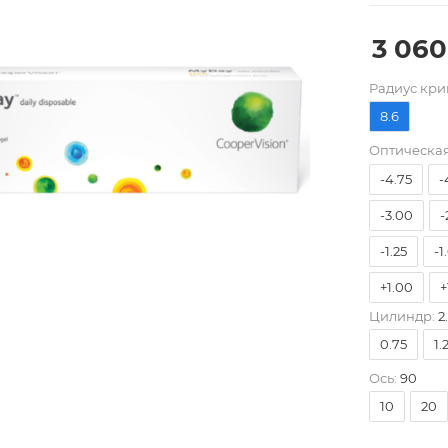
3 060
Pадиус кри
-10.00
8.6
-7.00
-
Оптическая
-4.75
-
-3.00
-
-1.25
-1
+1.00
+
Цилиндр:
2
+4.00
0.75
1.
Ось:
90
10
20