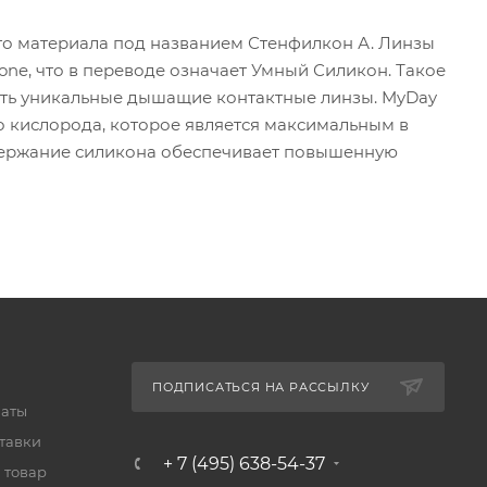
ого материала под названием Стенфилкон А. Линзы
one, что в переводе означает Умный Силикон. Такое
ть уникальные дышащие контактные линзы. MyDay
во кислорода, которое является максимальным в
держание силикона обеспечивает повышенную
ПОДПИСАТЬСЯ НА РАССЫЛКУ
латы
тавки
+ 7 (495) 638-54-37
 товар