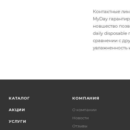
Контактные лин
MyDay гарантиру
новшество позв
daily disposabl
сравнении с др
увлажненность 
КАТАЛОГ
КОМПАНИЯ
АКЦИИ
О компании
Новости
УСЛУГИ
Отзывы