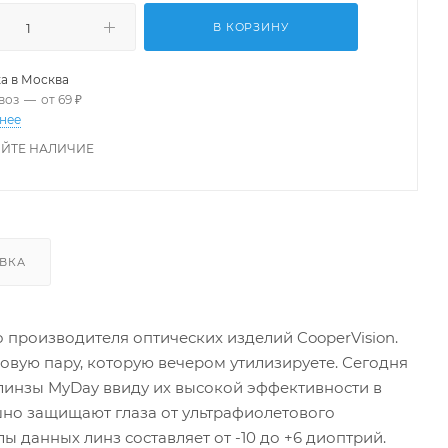
В КОРЗИНУ
а в
Москва
воз
—
от 69 ₽
нее
ЙТЕ НАЛИЧИЕ
ВКА
о производителя оптических изделий CooperVision.
новую пару, которую вечером утилизируете. Сегодня
линзы MyDay ввиду их высокой эффективности в
ешно защищают глаза от ультрафиолетового
ы данных линз составляет от -10 до +6 диоптрий.