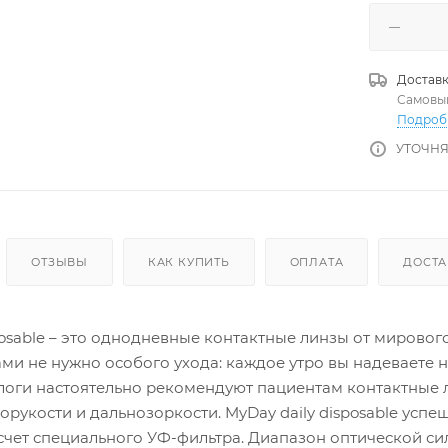
Доставк
Самовы
Подроб
УТОЧНЯ
ОТЗЫВЫ
КАК КУПИТЬ
ОПЛАТА
ДОСТА
posable – это однодневные контактные линзы от мировог
ми не нужно особого ухода: каждое утро вы надеваете 
логи настоятельно рекомендуют пациентам контактные 
рукости и дальнозоркости. MyDay daily disposable усп
счет специального УФ-фильтра. Диапазон оптической сил