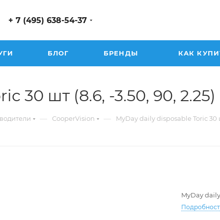
+ 7 (495) 638-54-37
УГИ
БЛОГ
БРЕНДЫ
КАК КУПИ
c 30 шт (8.6, -3.50, 90, 2.25)
—
—
водители
CooperVision
MyDay daily disposable Toric 30
MyDay daily
Подробнос