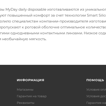
зы MyDay daily disposable изготавливаются из уникальн
ют повышенный комфорт за счет технологии Smart Silic
олило специалистам компании-производителя изготови
e пропускают к роговой оболочке оптимальное количест
угими однодневными контактными линзами. Низкое со
и необычайную мягкость.
ИНФОРМАЦИЯ
ПОМОЩЬ
Магазины
Условия оп
Гарантия на товар
Условия дос
Реквизиты
Гарантия на