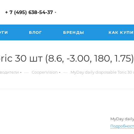
+ 7 (495) 638-54-37
УГИ
БЛОГ
БРЕНДЫ
КАК КУПИ
c 30 шт (8.6, -3.00, 180, 1.75
—
—
водители
CooperVision
MyDay daily disposable Toric 30
MyDay daily
Подробнос