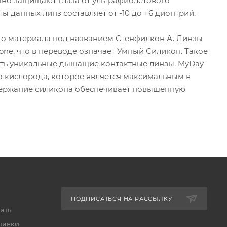
ешно защищают глаза от ультрафиолетового
ы данных линз составляет от -10 до +6 диоптрий.
ого материала под названием Стенфилкон А. Линзы
one, что в переводе означает Умный Силикон. Такое
ть уникальные дышащие контактные линзы. MyDay
во кислорода, которое является максимальным в
держание силикона обеспечивает повышенную
ПОДПИСАТЬСЯ НА РАССЫЛКУ
латы
тавки