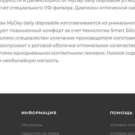
рукости и дальнозоркости. MyDay daily disposable усп
счет специального УФ-фильтра. Диапазон оптической сил
зы MyDay daily disposable изготавливаются из уникальн
ют повышенный комфорт за счет технологии Smart Silic
олило специалистам компании-производителя изготови
e пропускают к роговой оболочке оптимальное количест
угими однодневными контактными линзами. Низкое со
и необычайную мягкость.
ИНФОРМАЦИЯ
ПОМОЩЬ
Магазины
Условия оп
Гарантия на товар
Условия дос