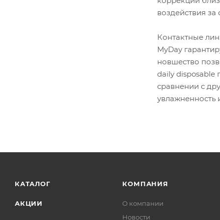
коррекции близо
воздействия за 
Контактные лин
MyDay гарантиру
новшество позв
daily disposabl
сравнении с др
увлажненность 
КАТАЛОГ
КОМПАНИЯ
АКЦИИ
О компании
Новости