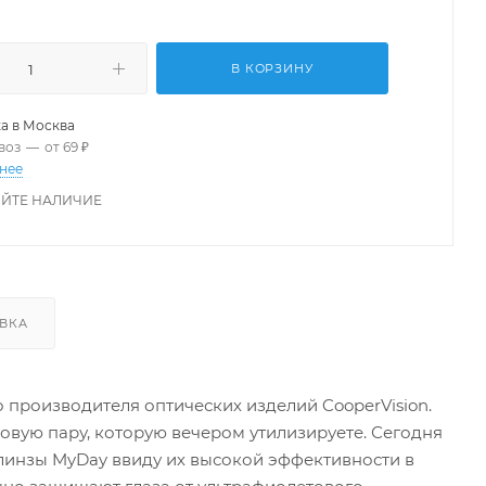
В КОРЗИНУ
а в
Москва
воз
—
от 69 ₽
нее
ЙТЕ НАЛИЧИЕ
ВКА
о производителя оптических изделий CooperVision.
новую пару, которую вечером утилизируете. Сегодня
линзы MyDay ввиду их высокой эффективности в