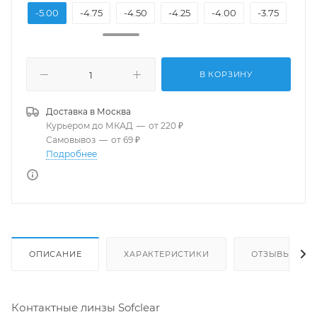
5.25
-5.00
-4.75
-4.50
-4.25
-4.00
-3.75
-3.
В КОРЗИНУ
Доставка в
Москва
Курьером до МКАД
—
от 220 ₽
Самовывоз
—
от 69 ₽
Подробнее
ОПИСАНИЕ
ХАРАКТЕРИСТИКИ
ОТЗЫВЫ
Контактные линзы Sofclear