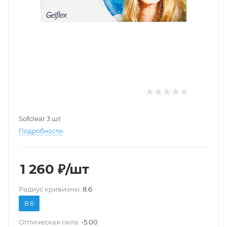
Sofclear 3 шт
Подробности
1 260
₽
/шт
Pадиус кривизны:
8.6
8.6
Оптическая сила:
-5.00