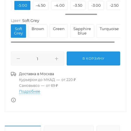
-5.50
-5.00
-4.50
-4.00
-3.50
-3.00
-2.50
-
Цвет:
Soft Grey
Soft
Brown
Green
Sapphire
Turquoise
Grey
blue
В КОРЗИНУ
Доставка в
Москва
Курьером до МКАД
—
от 220 ₽
Самовывоз
—
от 69 ₽
Подробнее