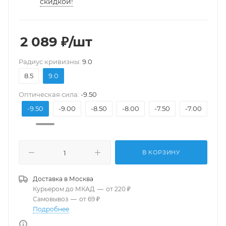
скидкой!
2 089
₽
/шт
Pадиус кривизны:
9.0
8.5
9.0
Оптическая сила:
-9.50
0.00
-9.50
-9.00
-8.50
-8.00
-7.50
-7.00
-6
В КОРЗИНУ
Доставка в
Москва
Курьером до МКАД
—
от 220 ₽
Самовывоз
—
от 69 ₽
Подробнее