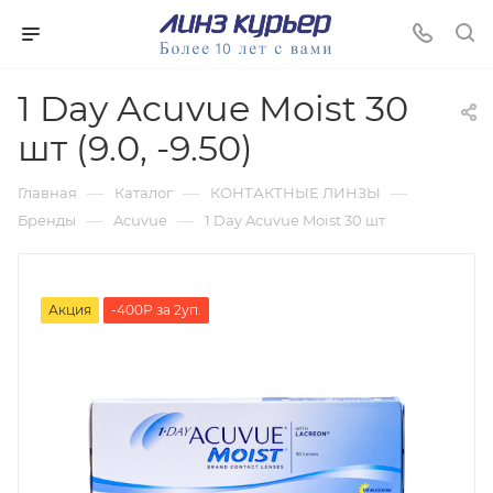
1 Day Acuvue Moist 30
шт (9.0, -9.50)
—
—
—
Главная
Каталог
КОНТАКТНЫЕ ЛИНЗЫ
—
—
Бренды
Acuvue
1 Day Acuvue Moist 30 шт
Акция
-400Р за 2уп.