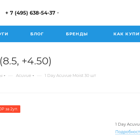
+ 7 (495) 638-54-37
УГИ
БЛОГ
БРЕНДЫ
КАК КУПИ
8.5, +4.50)
—
—
ы
Acuvue
1 Day Acuvue Moist 30 шт
0Р за 2уп.
1 Day Acuvu
Подробнос