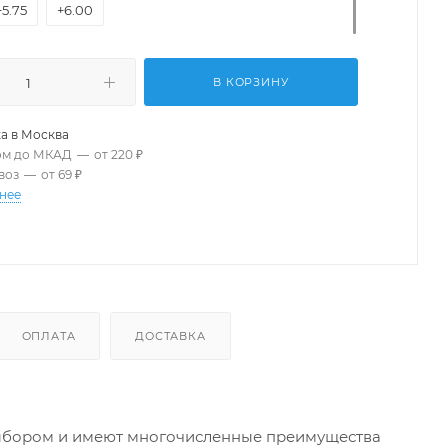
+5.75
+6.00
В КОРЗИНУ
а в
Москва
ом до МКАД
—
от 220 ₽
воз
—
от 69 ₽
нее
ОПЛАТА
ДОСТАВКА
выбором и имеют многочисленные преимущества