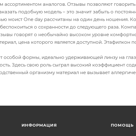
м ассортиментом аналогов. Отзывы позволяют говорить 
Заказать подобную модель – это значит забыть о постоя
вью моист One day рассчитаны на один день ношения. Ко
беспокоиться о сохранности до следующего раза. Компа
тзывы говорят о необычайно высоком уровне комфортно
ериал, цена которого является доступной. Этафилкон по
ёт особой формы, идеально удерживающей линзу на глаз
сть. Здесь свою роль сыграл высокий коэффициент сод
Родственный организму материал не вызывает аллергиче
ИНФОРМАЦИЯ
ПОМОЩЬ