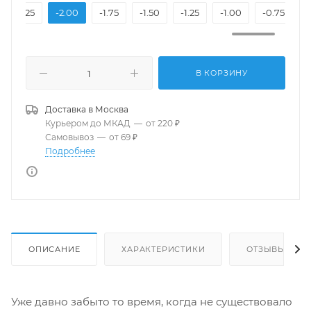
-2.25
-2.00
-1.75
-1.50
-1.25
-1.00
-0.75
-
В КОРЗИНУ
Доставка в
Москва
Курьером до МКАД
—
от 220 ₽
Самовывоз
—
от 69 ₽
Подробнее
ОПИСАНИЕ
ХАРАКТЕРИСТИКИ
ОТЗЫВЫ
Уже давно забыто то время, когда не существовало