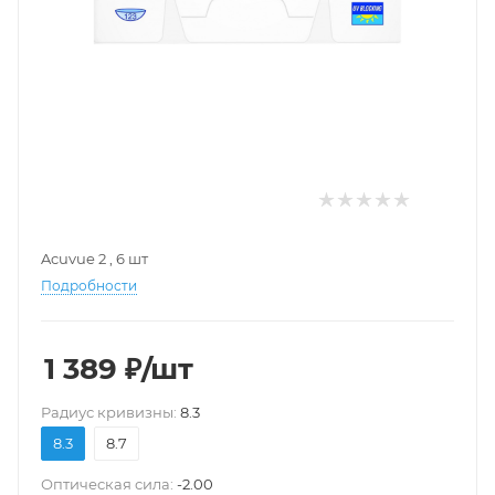
Acuvue 2 , 6 шт
Подробности
1 389
₽
/шт
Pадиус кривизны:
8.3
8.3
8.7
Оптическая сила:
-2.00