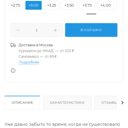
50
+2.75
+3.00
+3.25
+3.50
+3.75
+4.00
+4.2
В КОРЗИНУ
Доставка в
Москва
Курьером до МКАД
—
от 220 ₽
Самовывоз
—
от 69 ₽
Подробнее
ОПИСАНИЕ
ХАРАКТЕРИСТИКИ
ОТЗЫВЫ
Уже давно забыто то время, когда не существовало