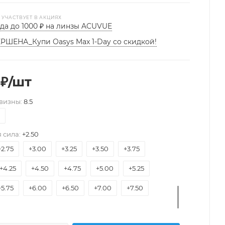
-11.50
-11.00
-10.50
-10.00
-9.50
 УЧАСТВУЕТ В АКЦИЯХ
да до 1000 ₽ на линзы ACUVUE
-8.50
-8.00
-7.50
-7.00
-6.50
РШЕНА_Купи Oasys Max 1-Day со скидкой!
-5.75
-5.50
-5.25
-5.00
-4.75
-4.25
-4.00
-3.75
-3.50
-3.25
₽
/шт
-2.75
-2.50
-2.25
-2.00
-1.75
-1.50
визны:
8.5
1.00
-0.75
-0.50
+0.50
+0.75
+1.25
+1.50
+1.75
+2.00
+2.25
 сила:
+2.50
+2.75
+3.00
+3.25
+3.50
+3.75
+4.25
+4.50
+4.75
+5.00
+5.25
+5.75
+6.00
+6.50
+7.00
+7.50