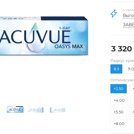
-12.00
ТОВАР
Выго
-9.00
ЗАВЕ
-6.00
-4.50
3 320
-3.00
Pадиус кри
-1.25
-
8.5
9.0
+1.00
Оптическая
+2.50
+4.00
+5.50
+8.00