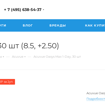
+ 7 (495) 638-54-37
УГИ
БЛОГ
БРЕНДЫ
КАК КУПИ
 шт (8.5, +2.50)
—
—
ы
Acuvue
Acuvue Oasys Max 1-Day, 30 шт
0Р за 2уп.
Acuvue Oasy
Подробнос