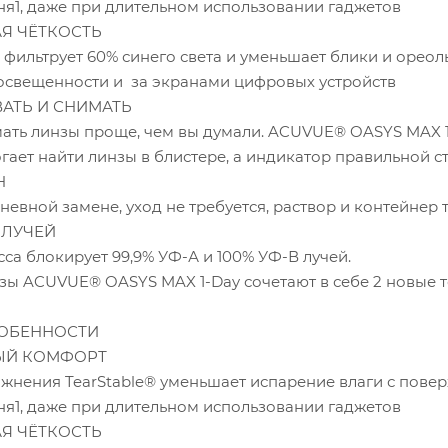
ня1, даже при длительном использовании гаджетов
Я ЧЁТКОСТЬ
 фильтрует 60% синего света и уменьшает блики и ореол
освещенности и за экранами цифровых устройств
АТЬ И СНИМАТЬ
мать линзы проще, чем вы думали. ACUVUE® OASYS MAX 1
гает найти линзы в блистере, а индикатор правильной с
Н
евной замене, уход не требуется, раствор и контейнер 
-ЛУЧЕЙ
сса блокирует 99,9% УФ-А и 100% УФ-В лучей.
зы ACUVUE® OASYS MAX 1-Day сочетают в себе 2 новы
ОБЕННОСТИ
ЫЙ КОМФОРТ
жнения TearStable® уменьшает испарение влаги с поверх
ня1, даже при длительном использовании гаджетов
Я ЧЁТКОСТЬ