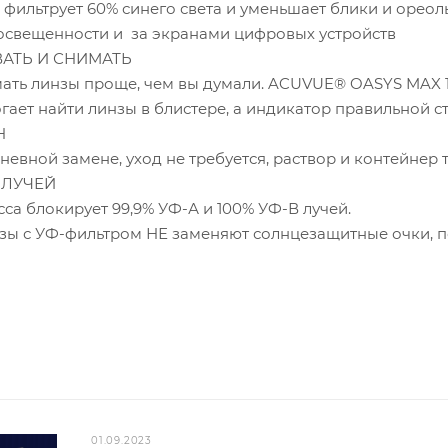
 фильтрует 60% синего света и уменьшает блики и ореол
освещенности и за экранами цифровых устройств
АТЬ И СНИМАТЬ
мать линзы проще, чем вы думали. ACUVUE® OASYS MAX 1
гает найти линзы в блистере, а индикатор правильной с
Н
евной замене, уход не требуется, раствор и контейнер 
-ЛУЧЕЙ
сса блокирует 99,9% УФ-А и 100% УФ-В лучей.
зы с УФ-фильтром НЕ заменяют солнцезащитные очки, по
01.09.2023