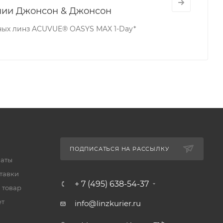
нии Джонсон & Джонсон
ных линз ACUVUE® OASYS MAX 1-Day*
ПОДПИСАТЬСЯ НА РАССЫЛКУ
латы
тавки
+ 7 (495) 638-54-37
 товар
ет
info@linzkurier.ru