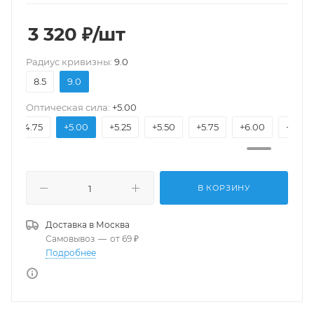
3 320
₽
/шт
Pадиус кривизны:
9.0
8.5
9.0
Оптическая сила:
+5.00
+4.75
+5.00
+5.25
+5.50
+5.75
+6.00
+6.50
В КОРЗИНУ
Доставка в
Москва
Самовывоз
—
от 69 ₽
Подробнее