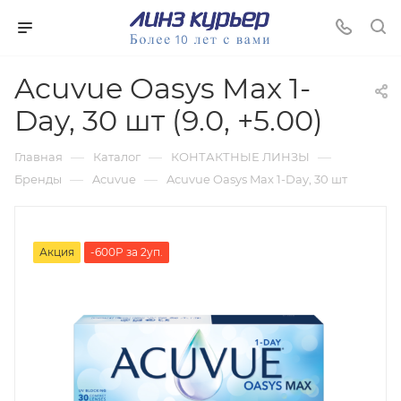
Acuvue Oasys Max 1-
Day, 30 шт (9.0, +5.00)
—
—
—
Главная
Каталог
КОНТАКТНЫЕ ЛИНЗЫ
—
—
Бренды
Acuvue
Acuvue Oasys Max 1-Day, 30 шт
Акция
-600Р за 2уп.