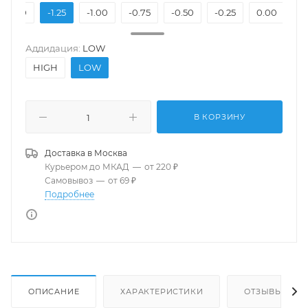
-1.50
-1.25
-1.00
-0.75
-0.50
-0.25
0.00
+0
Аддидация:
LOW
HIGH
LOW
В КОРЗИНУ
Доставка в
Москва
Курьером до МКАД
—
от 220 ₽
Самовывоз
—
от 69 ₽
Подробнее
ОПИСАНИЕ
ХАРАКТЕРИСТИКИ
ОТЗЫВЫ