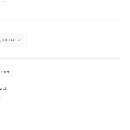
ДОСТАВКА
lymer
act
е