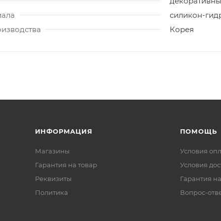
декоративн
иала
силикон-гид
оизводства
Корея
ИНФОРМАЦИЯ
ПОМОЩЬ
Магазины
Условия оп
Гарантия на товар
Условия дос
Реквизиты
Гарантия на
Политика
Вопрос-отв