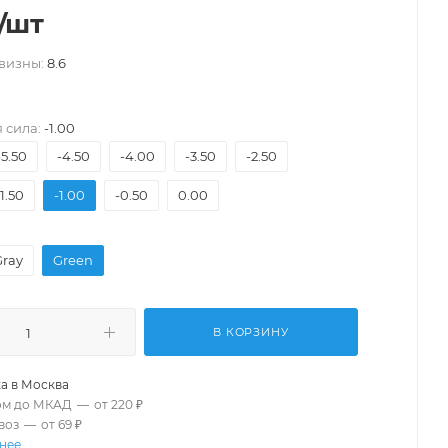
/шт
визны:
8.6
 сила:
-1.00
-5.50
-4.50
-4.00
-3.50
-2.50
-1.50
-1.00
-0.50
0.00
Gray
Green
В КОРЗИНУ
а в
Москва
ом до МКАД
—
от 220 ₽
воз
—
от 69 ₽
нее