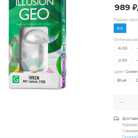
989
₽
Pадиус кри
8.6
Оптическая
-6.00
-2.00
Цвет:
Green
Blue
Доставк
Курьер
Самовы
Подроб