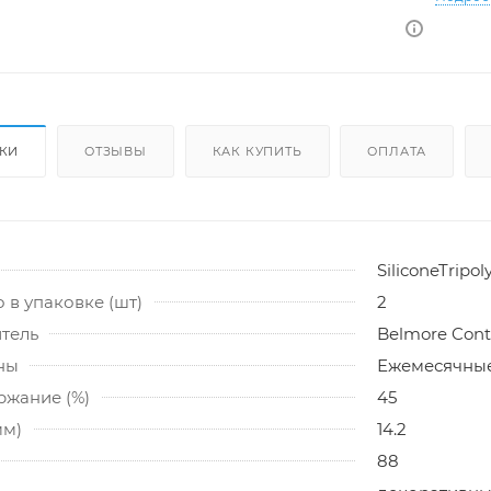
ИКИ
ОТЗЫВЫ
КАК КУПИТЬ
ОПЛАТА
SiliconeTripo
 в упаковке (шт)
2
тель
Belmore Cont
ны
Ежемесячны
ржание (%)
45
мм)
14.2
88