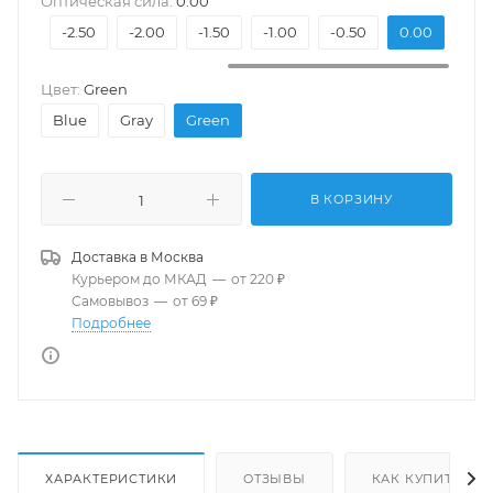
Оптическая сила:
0.00
-3.50
-2.50
-2.00
-1.50
-1.00
-0.50
0.00
Цвет:
Green
Blue
Gray
Green
В КОРЗИНУ
Доставка в
Москва
Курьером до МКАД
—
от 220 ₽
Самовывоз
—
от 69 ₽
Подробнее
ХАРАКТЕРИСТИКИ
ОТЗЫВЫ
КАК КУПИТЬ