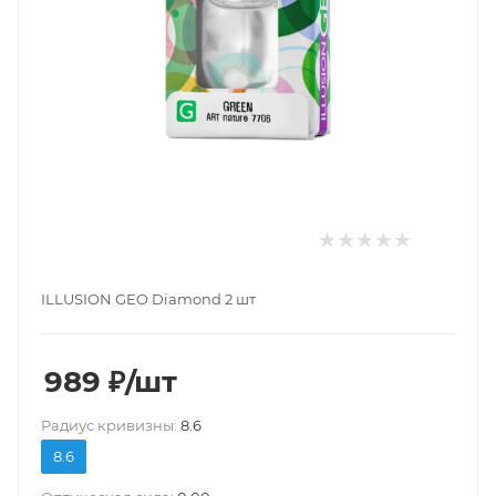
ILLUSION GEO Diamond 2 шт
989
₽
/шт
Pадиус кривизны:
8.6
8.6