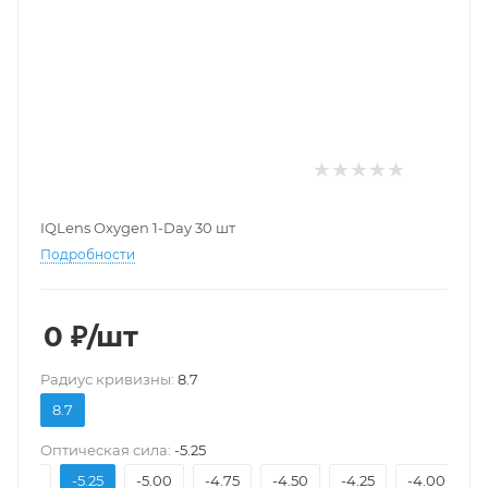
IQLens Oxygen 1-Day 30 шт
Подробности
0
₽
/шт
Pадиус кривизны:
8.7
8.7
Оптическая сила:
-5.25
-5.50
-5.25
-5.00
-4.75
-4.50
-4.25
-4.00
-