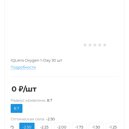
IQLens Oxygen 1-Day 30 шт
Подробности
0
₽
/шт
Pадиус кривизны:
8.7
8.7
Оптическая сила:
-2.50
-2.75
-2.50
-2.25
-2.00
-1.75
-1.50
-1.25
-1