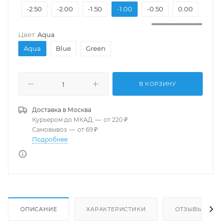
3.00
-2.50
-2.00
-1.50
-1.00
-0.50
0.00
Цвет:
Aqua
Aqua
Blue
Green
В КОРЗИНУ
Доставка в
Москва
Курьером до МКАД
—
от 220 ₽
Самовывоз
—
от 69 ₽
Подробнее
ОПИСАНИЕ
ХАРАКТЕРИСТИКИ
ОТЗЫВЫ