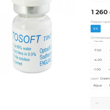
1 260
Pадиус кри
8.6
Оптическая
-10.00
-7.00
-4.00
-1.00
-
Цвет:
Green
Aqua