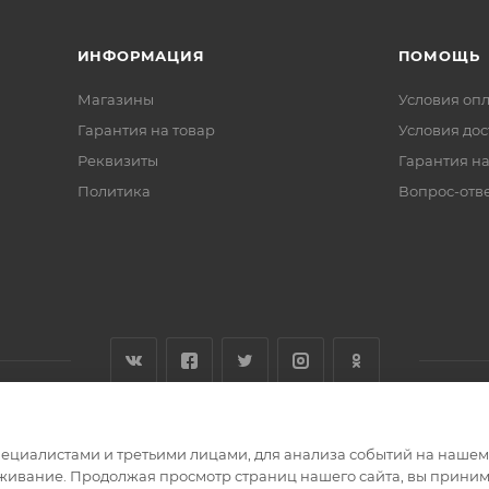
ИНФОРМАЦИЯ
ПОМОЩЬ
Магазины
Условия оп
Гарантия на товар
Условия дос
Реквизиты
Гарантия на
Политика
Вопрос-отв
циалистами и третьими лицами, для анализа событий на нашем в
живание. Продолжая просмотр страниц нашего сайта, вы приним