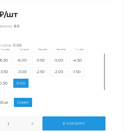
₽
/шт
визны:
8.6
 сила:
0.00
-9.50
-9.00
-8.50
-8.00
-7.50
-6.50
-6.00
-5.50
-5.00
-4.50
-3.50
-3.00
-2.50
-2.00
-1.50
0.50
0.00
Blue
Green
В КОРЗИНУ