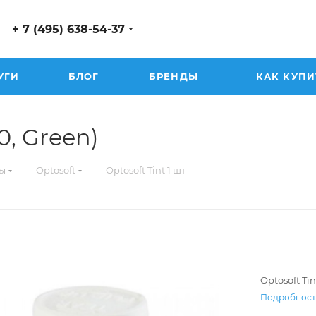
+ 7 (495) 638-54-37
УГИ
БЛОГ
БРЕНДЫ
КАК КУПИ
00, Green)
—
—
ы
Optosoft
Optosoft Tint 1 шт
Optosoft Tin
Подробнос