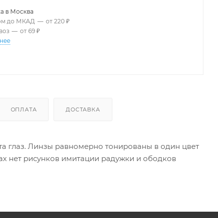
а в
Москва
ом до МКАД
—
от 220 ₽
воз
—
от 69 ₽
нее
ОПЛАТА
ДОСТАВКА
ета глаз. Линзы равномерно тонированы в один цвет
зах нет рисунков имитации радужки и ободков