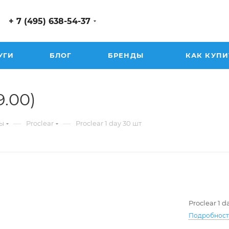
+ 7 (495) 638-54-37
УГИ
БЛОГ
БРЕНДЫ
КАК КУПИ
9.00)
—
—
ы
Proclear
Proclear 1 day 30 шт
Proclear 1 d
Подробнос