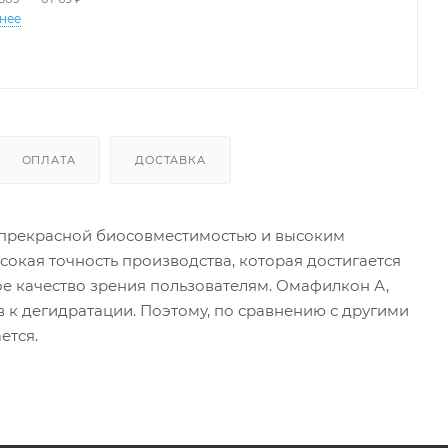
+4.50
+4.75
+5.00
+5.50
+6.00
нее
+7.00
+7.50
+8.00
ОПЛАТА
ДОСТАВКА
я прекрасной биосовместимостью и высоким
окая точность производства, которая достигается
ое качество зрения пользователям. Омафилкон А,
в к дегидратации. Поэтому, по сравнению с другими
ется.