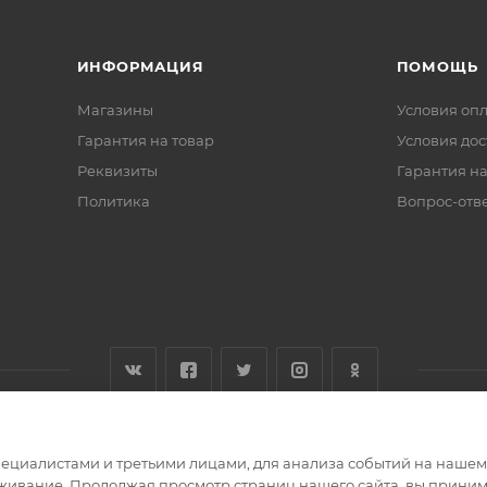
ИНФОРМАЦИЯ
ПОМОЩЬ
Магазины
Условия оп
Гарантия на товар
Условия дос
Реквизиты
Гарантия на
Политика
Вопрос-отв
циалистами и третьими лицами, для анализа событий на нашем в
живание. Продолжая просмотр страниц нашего сайта, вы приним