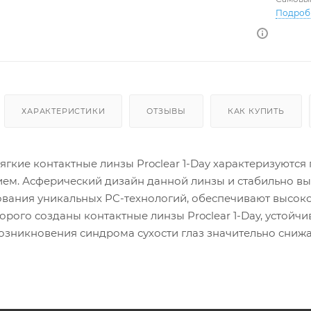
+4.25
Подроб
+6.50
ХАРАКТЕРИСТИКИ
ОТЗЫВЫ
КАК КУПИТЬ
гкие контактные линзы Proclear 1-Day характеризуютс
ем. Асферический дизайн данной линзы и стабильно выс
зования уникальных PC-технологий, обеспечивают высок
орого созданы контактные линзы Proclear 1-Day, устойчи
озникновения синдрома сухости глаз значительно снижа