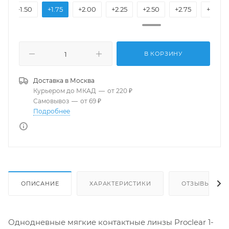
5
+1.50
+1.75
+2.00
+2.25
+2.50
+2.75
+3.00
В КОРЗИНУ
Доставка в
Москва
Курьером до МКАД
—
от 220 ₽
Самовывоз
—
от 69 ₽
Подробнее
ОПИСАНИЕ
ХАРАКТЕРИСТИКИ
ОТЗЫВЫ
Однодневные мягкие контактные линзы Proclear 1-