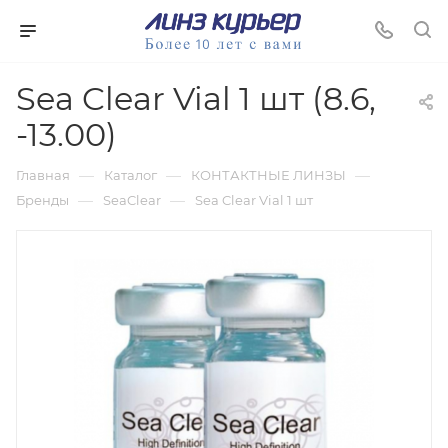
Sea Clear Vial 1 шт (8.6,
-13.00)
—
—
—
Главная
Каталог
КОНТАКТНЫЕ ЛИНЗЫ
—
—
Бренды
SeaClear
Sea Clear Vial 1 шт