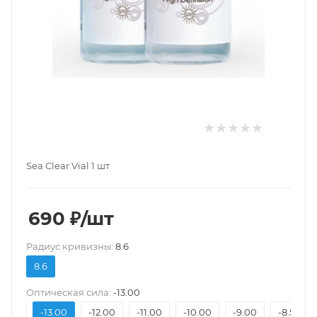
Sea Clear Vial 1 шт
690
₽
/шт
Pадиус кривизны:
8.6
8.6
Оптическая сила:
-13.00
14.00
-13.00
-12.00
-11.00
-10.00
-9.00
-8.50