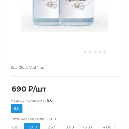
Sea Clear Vial 1 шт
690
₽
/шт
Pадиус кривизны:
8.6
8.6
Оптическая сила:
+2.00
0
+1.50
+2.00
+2.50
+3.00
+3.50
+4.00
+4.5