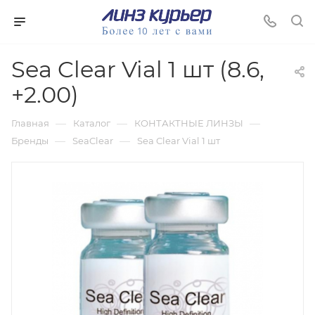
Sea Clear Vial 1 шт (8.6,
+2.00)
—
—
—
Главная
Каталог
КОНТАКТНЫЕ ЛИНЗЫ
—
—
Бренды
SeaClear
Sea Clear Vial 1 шт