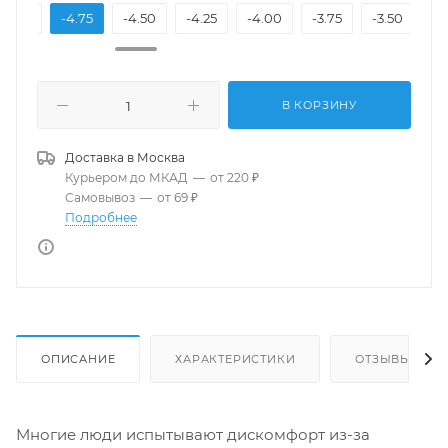
-5.00
-4.75
-4.50
-4.25
-4.00
-3.75
-3.50
-3
В КОРЗИНУ
Доставка в
Москва
Курьером до МКАД
—
от 220 ₽
Самовывоз
—
от 69 ₽
Подробнее
ОПИСАНИЕ
ХАРАКТЕРИСТИКИ
ОТЗЫВЫ
Многие люди испытывают дискомфорт из-за