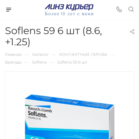
Soflens 59 6 шт (8.6,
+1.25)
—
—
—
Главная
Каталог
КОНТАКТНЫЕ ЛИНЗЫ
—
—
Бренды
Soflens
Soflens 59 6 шт