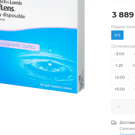
3 889
-9.00
Pадиус кри
-6.00
8.6
-4.50
Оптическая
-3.00
-1.25
-
+2.00
+5.00
Доставк
Самовы
Подроб