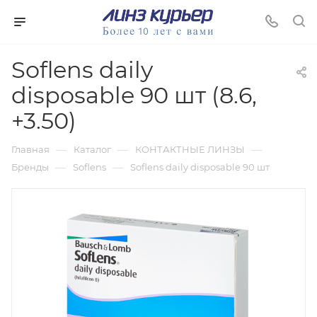
Soflens daily
disposable 90 шт (8.6,
+3.50)
—
—
—
Главная
Каталог
КОНТАКТНЫЕ ЛИНЗЫ
—
—
Бренды
Soflens
Soflens daily disposable 90 шт