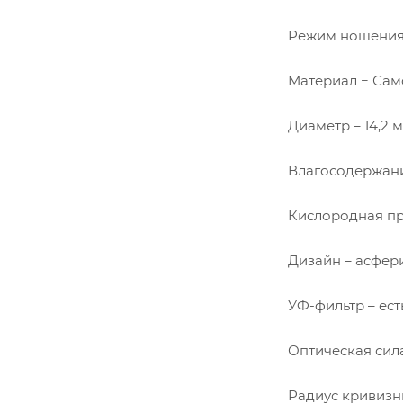
Режим ношения
Материал − Сам
Диаметр – 14,2 
Влагосодержани
Кислородная про
Дизайн – асфер
УФ-фильтр – ест
Оптическая сила
Радиус кривизны