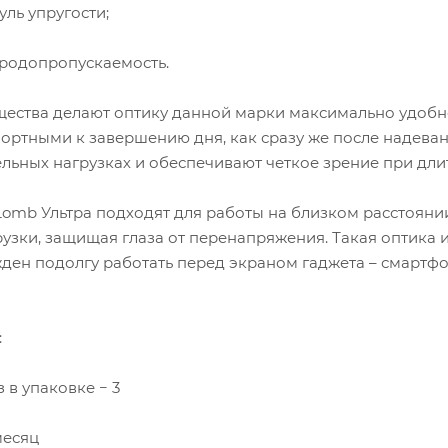
ль упругости;
ородопропускаемость.
щества делают оптику данной марки максимально удобной
ортными к завершению дня, как сразу же после надеван
ельных нагрузках и обеспечивают четкое зрение при дли
omb Ультра подходят для работы на близком расстояни
рузки, защищая глаза от перенапряжения. Такая оптика 
жден подолгу работать перед экраном гаджета – смартфона
:
 в упаковке − 3
месяц