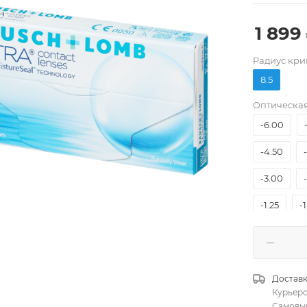
1 899
Pадиус кри
-12.00
8.5
-9.00
Оптическая
-6.00
-4.50
-3.00
-1.25
-
+1.00
+2.50
Доставк
+4.00
Курьер
Самовы