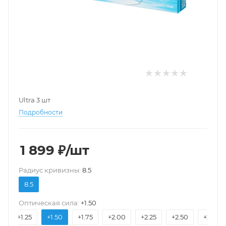
Ultra 3 шт
Подробности
1 899
₽
/шт
Pадиус кривизны:
8.5
8.5
Оптическая сила:
+1.50
0
+1.25
+1.50
+1.75
+2.00
+2.25
+2.50
+2.75