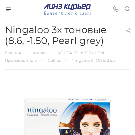
Ningaloo 3х тоновые
(8.6, -1.50, Pearl grey)
—
—
—
Главная
Каталог
КОНТАКТНЫЕ ЛИНЗЫ
—
—
Производители
Gelflex
Ningaloo 3 TONE, 2 шт