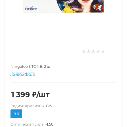
Ningaloo 3 TONE, 2 шт
Подробности
1 399
₽
/шт
Pадиус кривизны:
8.6
8.6
Оптическая сила:
-1.50