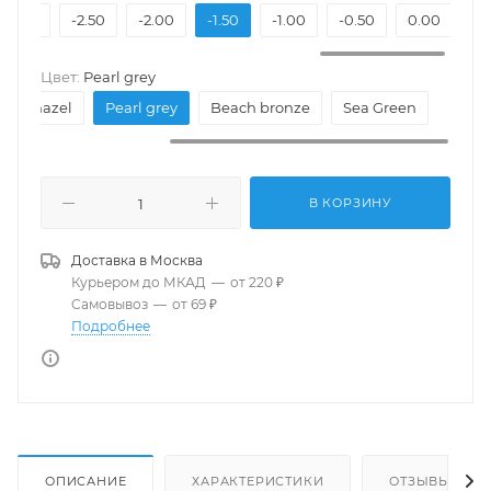
-3.00
-2.50
-2.00
-1.50
-1.00
-0.50
0.00
Цвет:
Pearl grey
mer hazel
Pearl grey
Beach bronze
Sea Green
В КОРЗИНУ
Доставка в
Москва
Курьером до МКАД
—
от 220 ₽
Самовывоз
—
от 69 ₽
Подробнее
ОПИСАНИЕ
ХАРАКТЕРИСТИКИ
ОТЗЫВЫ