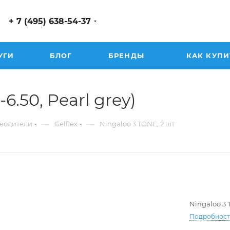
+ 7 (495) 638-54-37
УГИ
БЛОГ
БРЕНДЫ
КАК КУПИ
-6.50, Pearl grey)
—
—
водители
Gelflex
Ningaloo 3 TONE, 2 шт
Ningaloo 3 
Подробнос