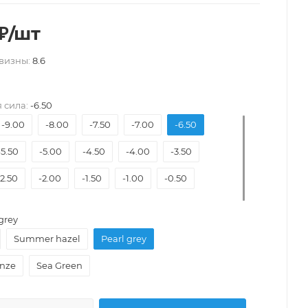
₽
/шт
визны:
8.6
 сила:
-6.50
-9.00
-8.00
-7.50
-7.00
-6.50
-5.50
-5.00
-4.50
-4.00
-3.50
-2.50
-2.00
-1.50
-1.00
-0.50
grey
Summer hazel
Pearl grey
onze
Sea Green