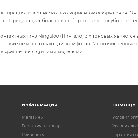
нзы предполагают несколько вариантов оформления. Они 
лаз. Присутствует большой выбор: от серо-голубого отте
нтактныхлинз Ningaloo (Нингало) 3 х тоновых является
, а также не испытывают дискомфорта. Многочисленные 
 в сравнении с другими моделями.
ИНФОРМАЦИЯ
ПОМОЩЬ
Магазины
Условия оп
Гарантия на товар
Условия дос
Реквизиты
Гарантия на