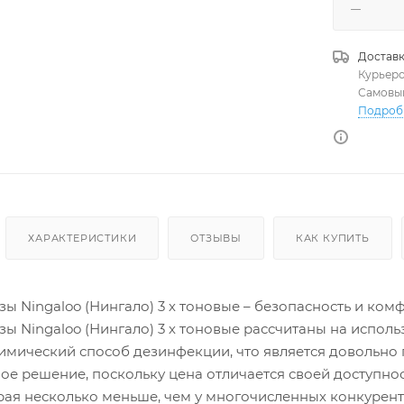
Доставк
Курьер
Самовы
Подроб
ХАРАКТЕРИСТИКИ
ОТЗЫВЫ
КАК КУПИТЬ
ы Ningaloo (Нингало) 3 х тоновые – безопасность и ком
ы Ningaloo (Нингало) 3 х тоновые рассчитаны на исполь
имический способ дезинфекции, что является довольно 
чное решение, поскольку цена отличается своей доступн
орая несколько меньше, чем у многочисленных конкурент