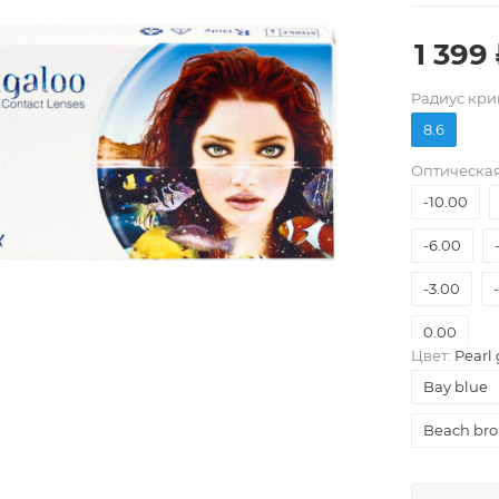
1 399
Pадиус кри
8.6
Оптическая
-10.00
-6.00
-3.00
0.00
Цвет:
Pearl 
Bay blue
Beach br