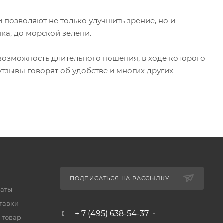
позволяют не только улучшить зрение, но и
нка, до морской зелени.
 возможность длительного ношения, в ходе которого
отзывы говорят об удобстве и многих других
ПОДПИСАТЬСЯ НА РАССЫЛКУ
латы
тавки
+ 7 (495) 638-54-37
 товар