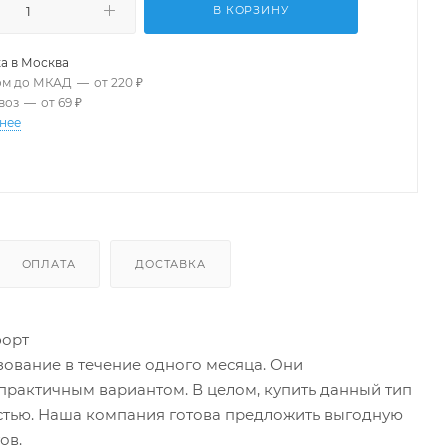
В КОРЗИНУ
а в
Москва
ом до МКАД
—
от 220 ₽
воз
—
от 69 ₽
нее
ОПЛАТА
ДОСТАВКА
форт
зование в течение одного месяца. Они
практичным вариантом. В целом, купить данный тип
остью. Наша компания готова предложить выгодную
ов.