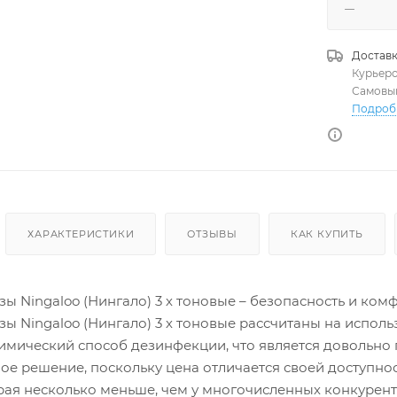
Доставк
Курьер
Самовы
Подроб
ХАРАКТЕРИСТИКИ
ОТЗЫВЫ
КАК КУПИТЬ
ы Ningaloo (Нингало) 3 х тоновые – безопасность и ком
ы Ningaloo (Нингало) 3 х тоновые рассчитаны на исполь
имический способ дезинфекции, что является довольно 
чное решение, поскольку цена отличается своей доступн
орая несколько меньше, чем у многочисленных конкурент