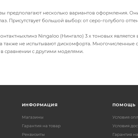
нзы предполагают несколько вариантов оформления. Они 
лаз. Присутствует большой выбор: от серо-голубого отте
нтактныхлинз Ningaloo (Нингало) 3 х тоновых является
, а также не испытывают дискомфорта. Многочисленные 
 в сравнении с другими моделями.
ИНФОРМАЦИЯ
ПОМОЩЬ
Магазины
Условия оп
Гарантия на товар
Условия дос
Реквизиты
Гарантия на