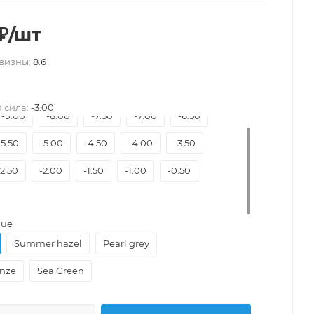
₽
/шт
визны:
8.6
 сила:
-3.00
-9.00
-8.00
-7.50
-7.00
-6.50
-5.50
-5.00
-4.50
-4.00
-3.50
-2.50
-2.00
-1.50
-1.00
-0.50
lue
Summer hazel
Pearl grey
onze
Sea Green