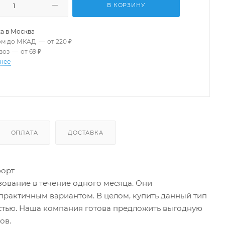
В КОРЗИНУ
а в
Москва
ом до МКАД
—
от 220 ₽
воз
—
от 69 ₽
нее
ОПЛАТА
ДОСТАВКА
форт
зование в течение одного месяца. Они
практичным вариантом. В целом, купить данный тип
остью. Наша компания готова предложить выгодную
ов.