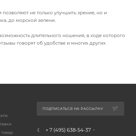
позволяют не только улучшить зрение, но и
нка, до морской зелени.
 возможность длительного ношения, в ходе которого
отзывы говорят об удобстве и многих других
ПОДПИСАТЬСЯ НА РАССЫЛКУ
латы
тавки
+ 7 (495) 638-54-37
 товар