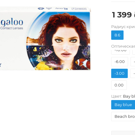
1 399
Pадиус кри
8.6
Оптическая
-10.00
-6.00
-3.00
0.00
Цвет:
Bay b
Bay blue
Beach br