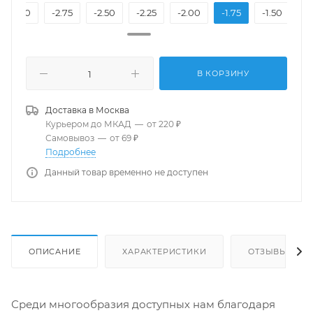
-3.00
-2.75
-2.50
-2.25
-2.00
-1.75
-1.50
-1
В КОРЗИНУ
Доставка в
Москва
Курьером до МКАД
—
от 220 ₽
Самовывоз
—
от 69 ₽
Подробнее
Данный товар временно не доступен
ОПИСАНИЕ
ХАРАКТЕРИСТИКИ
ОТЗЫВЫ
Среди многообразия доступных нам благодаря