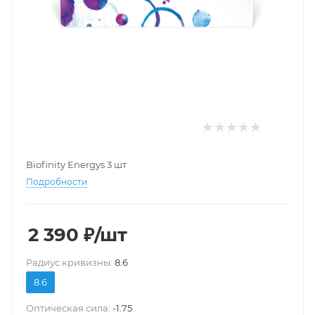
Biofinity Energys 3 шт
Подробности
2 390
₽
/шт
Pадиус кривизны:
8.6
8.6
Оптическая сила:
-1.75