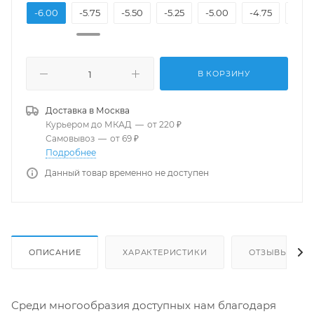
.50
-6.00
-5.75
-5.50
-5.25
-5.00
-4.75
-4.5
В КОРЗИНУ
Доставка в
Москва
Курьером до МКАД
—
от 220 ₽
Самовывоз
—
от 69 ₽
Подробнее
Данный товар временно не доступен
ОПИСАНИЕ
ХАРАКТЕРИСТИКИ
ОТЗЫВЫ
Среди многообразия доступных нам благодаря